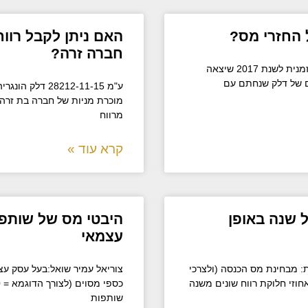
ל החזרי מס?
האם ניתן לקבל רוו
חברה זרה?
יועצת מס יונית דמארי שואלת: אני מחזיקה בתעודה זמנית לשנת 2017 שיצאה
כם של דלק שנחתם עם
מוכרת מניות של חברה בת זרה
מרווח
קרא עוד »
 שנה באופן
היבטי מס של שותפו
עצמאי
ת: מבחינת מס הכנסה (ולצרכי
צוריאל עמיר שואל:בעל עסק עצ
חוזי חלוקת רווח שונים משנה
שותפות