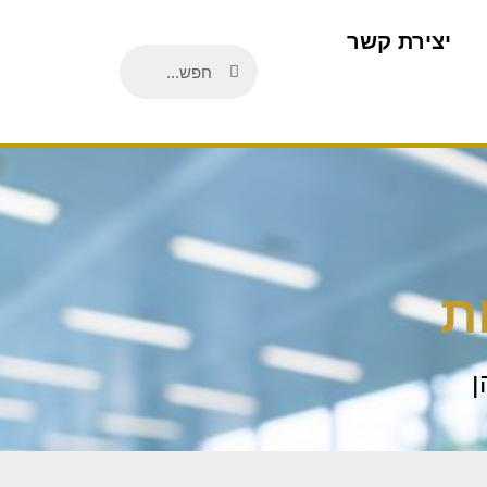
יצירת קשר
ת
ן