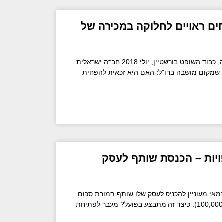
חים ראויים לחלוקה במכירה של
ע"מ 28212-11-15 דלק הונגריה, כבוד השופט בורשטיין, יולי 2018 חברה ישראלית
 שמקום מושבה בחו"ל: האם היא זכאית להפחית
יות – הכנסת שותף לעסק
מאי מעוניין להכניס לעסק שלו שותף תמורת סכום
כספי מסוים (לצורך הדוגמא = 100,000). כיצד זה מתבצע בפועל? מעבר לפתיחת