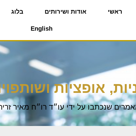
ראשי
אודות ושירותים
בלוג
English
יות, אופציות ושותפויו
מרים שנכתבו על ידי עו״ד רו״ח מאיר זריה