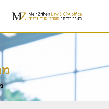
מנ
מא