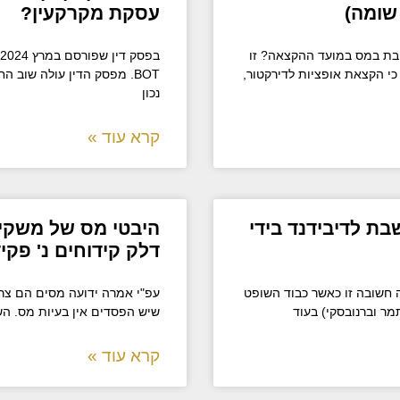
 שומה)
עסקת מקרקעין?
יבת במס במועד ההקצאה? זו
י הקצאת אופציות לדירקטור,
BOT. מפסק הדין עולה שוב
נכון
קרא עוד »
ת לדיבידנד בידי
היבטי מס של משקיע
דלק קידוחים נ' פקי
 חשובה זו כאשר כבוד השופט
עפ"י אמרה ידועה מסים הם צרות
מר וברנובסקי) בעוד
שיש הפסדים אין בעיות מס. ה
קרא עוד »