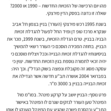
מהו יום הרכישה של הזכויות החדשות – 1990 או 2000?
שאלה זו נדונה בפסק הדין מירצקי.
בשנת 1995 רכש מירצקי (העורר) בניין בצפון תל אביב
שנקרא מרכז טופ דן ומיד החל לפעול להגדלת זכויות
הבניה בבניין. טרם הגדלת הזכויות, בשנת 1999, מכר את
הבניין. בחוזה המכירה הוסכם כי העורר רשאי להמשיך
בניסיונותיו להגדלת זכויות הבנייה וככל ויצליח מוסכם כי
יהיה זכאי לתמורה נוספת בגין הזכויות החדשות. יצוין כי
עסקה מסוג זה מקובלת ונפוצה בשוק הנדל"ן. וכך היה:
בפברואר 2004 אושרה תב"ע חדשה אשר הגדילה את
זכויות הבנייה בבניין ב 3000 מ"ר.
פרט נוסף: הבניין יושב על קרקע מינהל. במו"מ מול
המינהל טען העורר לנזקים שגרם לו המינהל באישור
התב"ע ובהסכם פשרה שהגיע עם המינהל הוענקו לו אותן