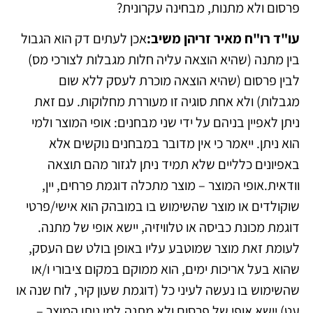
פרסום ולא מתנות, מבחינה עקרונית?
עו"ד רו"ח מאיר זריהן משיב:
אכן לעתים דק הוא הגבול
בין מתנה (שהיא הוצאה עליה חלות מגבלות לצורכי מס)
לבין פרסום (שהיא הוצאה מוכרת לעסק ללא שום
מגבלות) ולא אחת סוגיה זו מעוררת מחלוקות. עם זאת
ניתן לאפיין בניהם על ידי שני מבחנים: אופי המוצר ולמי
הוא ניתן. ייאמר כי אין מדובר במבחנים נוקשים אלא
באפיונים כלליים שלא תמיד ניתן לגזור מהם תוצאה
וודאית.אופי המוצר – מוצר מתכלה דוגמת פרחים, יין,
שוקולדים או מוצר שהשימוש בו במובהק הוא אישי/פרטי
דוגמת מכונת כביסה או טלוויזיה, יישא אופי של מתנה.
לעומת זאת מוצר שמוטבע עליו באופן בולט שם העסק,
שהוא בעל אריכות ימים, הוא ממוקם במקום ציבורי ו/או
שהשימוש בו נעשה לעיני כל (דוגמת שעון קיר, לוח שנה או
עט) יישא אופי של פרסום ולא מתנה.למי ניתן המוצר –