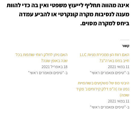
אינה מהווה תחליף לייעוץ משפטי ואין בה כדי להוות
מענה לנסיבות מקרה קונקרטי או להביע עמדה
ביחס למקרה מסוים.
קשור
האם רווח הון ממכירת מניות LLC
האם ניתן לחלק רווחי שותפות בכל
חייב במס בארה"ב?
שנה באופן שונה?
11 במאי 2021
18 באפריל 2021
ב-"טיפים ומאמרים ראשי"
ב-"טיפים ומאמרים ראשי"
היבטי מס של משקיעים בשותפויות
נפט וגז (ה"פ דלק קידוחים נ' פקיד
שומה)
11 במאי 2021
ב-"טיפים ומאמרים ראשי"