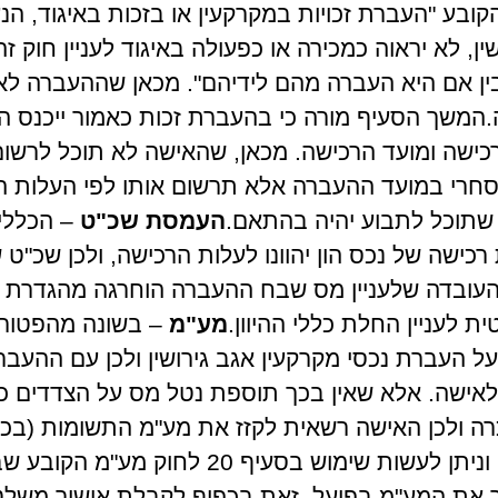
קובע "העברת זכויות במקרקעין או בזכות באיגוד, הנ
ין, לא יראוה כמכירה או כפעולה באיגוד לעניין חוק זה
ובין אם היא העברה מהם לידיהם". מכאן שההעברה ל
המשך הסעיף מורה כי בהעברת זכות כאמור ייכנס ה
הרכישה ומועד הרכישה. מכאן, שהאישה לא תוכל לרשום
מסחרי במועד ההעברה אלא תרשום אותו לפי העלות ה
שתוכל לתבוע יהיה בהתאם.
העמסת שכ"ט
– הכללים
רכישה של נכס הון יהוונו לעלות הרכישה, ולכן שכ"ט 
 העובדה שלעניין מס שבח ההעברה הוחרגה מהגדרת "
ת לעניין החלת כללי ההיוון.
מע"מ
– בשונה מהפטור
ל העברת נכסי מקרקעין אגב גירושין ולכן עם ההעבר
לאישה. אלא שאין בכך תוספת נטל מס על הצדדים כי
ה ולכן האישה רשאית לקזז את מע"מ התשומות (בכפ
מורשה). אציין כי יתכן וניתן לעשות שימוש בסעיף 
 את המע"מ בפועל, זאת בכפוף לקבלת אישור משלטונ