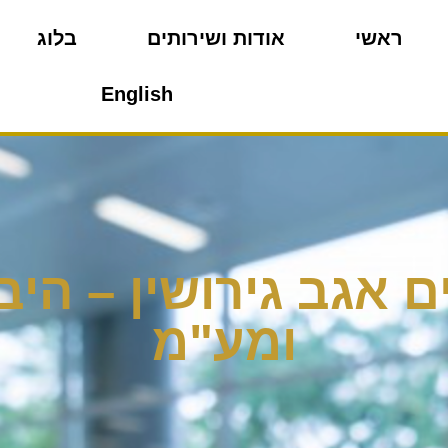
ראשי
אודות ושירותים
בלוג
English
 אגב גירושין – הי
ומע"מ