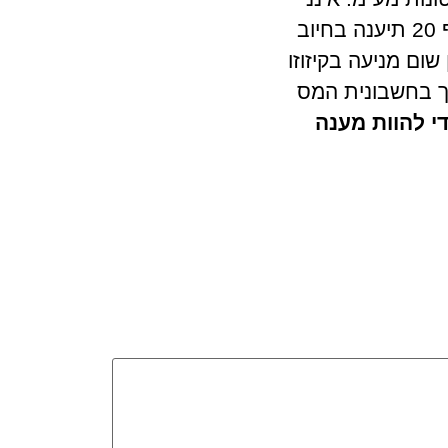
בקיא בפרקטיקה הנוהגת במקרה זה ולכן אינני יודע האם בקשה מכוח סעיף 20 תיענה בחיוב
שום מניעה בקיזוזו
ך בחשבונית המס
י להוות מענה