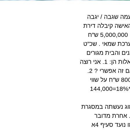
מה שגבה / יגבה
ם . האישה קיבלה דירת
מגורים שהשווי שלה לפי הערכת שמאי 3,000,000 ש"ח וקיבלה מזומנים כ- 5,000,000 ש"ח
 לעסקים בשווי 4,000,000 ש"ח לפי הערכת שמאי . שכ"ט
800,0 ש"ח פלוס מע"מ ובנוסף 20% מהמזומנים והבית מגורים
שהיא קיבלה . אני פותח לאישה תיק במע"מ כמשכירה נדל"ן לעסקים . השאלות הן: 1. אני רוצה
לרשום את שווי הבניין ע"ס 4,000,000 ש"ח בספרים ולקבל עליו פחת , האם זה אפשרי ? 2.
אני רוצה להעמיס שכר טרחה עו"ד הספציפי עבור הבניין מסחרי ע"ס 800,000 ש"ח על שווי
הבניין , האם זה אפשרי ?3. אני רוצה לקזז מע"מ שכ"ט עו"ד ע"ס 800,000*18%=144,000
הזוג נעשתה במסגרת
. אחרת מדובר
– לסיטואציה זו נועד סעיף 4א