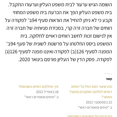
השומה הגיש ערעור לבית משפט העליון וערעורו התקבל.
בית משפט העליון הפך את הכרעת בית משפט המחוזי
וקבע כי לא ניתן להחיל את הוראות סעיף 94ב' לפקודה על
רווחים של חברה זרה קרי, במכירת מניותיה של חברה זרה
אין לנישום זכות לחשב רווחים ראויים לחלוקה. בית
המשפט ביסס החלטתו על פרשנות לשונית של סעף 94ב'
המפנה לסעיף 126(ב) לפקודה ואיננו מפנה לסעיף 126(ג)
לפקודה. פסק הדין של העליון פורסם בינואר 2020.
קשור
מהו שיעור המס החל על רווחים
איך מחלקים רווחים בשותפות?
ראויים לחלוקה שמקורם במפעל
18 באפריל 2021
מאושר?
ב-"טיפים ומאמרים ראשי"
22 בספטמבר 2021
ב-"טיפים ומאמרים ראשי"
היבטי מס של משקיעים בשותפויות