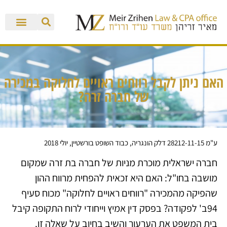
האם ניתן לקבל רווחים ראויים לחלוקה במכירה
של חברה זרה?
ע"מ 28212-11-15 דלק הונגריה, כבוד השופט בורשטיין, יולי 2018
חברה ישראלית מוכרת מניות של חברה בת זרה שמקום
מושבה בחו"ל: האם היא זכאית להפחית מרווח ההון
שהפיקה מהמכירה "רווחים ראויים לחלוקה" מכוח סעיף
94ב' לפקודה? בפסק דין אמיץ וייחודי לרוח התקופה קיבל
בית המשפט את הערעור והשיב בחיוב על שאלה זו.