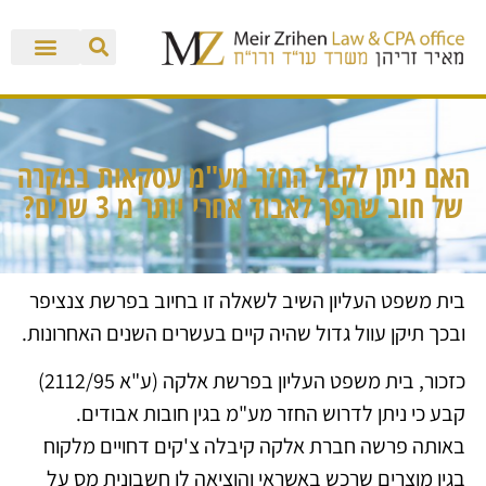
האם ניתן לקבל החזר מע"מ עסקאות במקרה
של חוב שהפך לאבוד אחרי יותר מ 3 שנים?
בית משפט העליון השיב לשאלה זו בחיוב בפרשת צנציפר
ובכך תיקן עוול גדול שהיה קיים בעשרים השנים האחרונות.
כזכור, בית משפט העליון בפרשת אלקה (ע"א 2112/95)
קבע כי ניתן לדרוש החזר מע"מ בגין חובות אבודים.
באותה פרשה חברת אלקה קיבלה צ'קים דחויים מלקוח
בגין מוצרים שרכש באשראי והוציאה לו חשבונית מס על