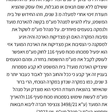
ששילם ללא שום תנאים או מגבלות, ואלו עוסק שהוציא
תעודת זיכוי אחרי למעלה מ 3 שנים, וזהו החידוש של בית
המשפט, עליו להגיש למנהל מע"מ בקשה להארכת מועד
ולנמקה בטעמים מיוחדים. על מנהל מע"מ לשקול את
נסיבות המקרה האם הן מצדיקות הארכה והיה ויגיע
למסקנה כי הנסיבות אכן מצדיקות את הארכת המועד אזי
הוא יפעיל סמכותו מכוח סעיף 116 לחוק מע"מ ויאפשר
לעוסק לקבל את מע"מ התשומות בחזרה. ומהם הטעמים
שיצדיקו הארכת מועד? בית המשפט לא קבע מסמרות
בעניין זה אך קבע כי ככל והחוב הפך לאבוד כעבור יותר מ
3 שנים, כמו במקרה שנדון במקרה הנוכחי, הרי ברור
שהאיחור בהוצאת תעודת הזיכוי הוא מוצדק ועל מנהל
מע"מ לעשות שימוש בסמכותו מכוח סעיף 116 ולהאריך
את המועד (ע"א 3498/21 צנציפר חברה ליבוא תבואות
ומספוא בע"מ נ' מנהל מע"מ, יוני 2023).