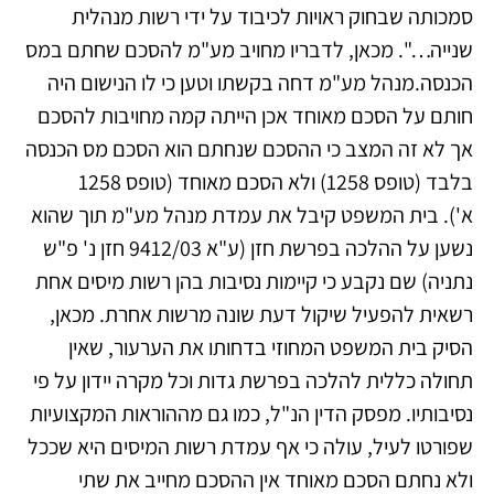
סמכותה שבחוק ראויות לכיבוד על ידי רשות מנהלית
שנייה…". מכאן, לדבריו מחויב מע"מ להסכם שחתם במס
הכנסה.מנהל מע"מ דחה בקשתו וטען כי לו הנישום היה
חותם על הסכם מאוחד אכן הייתה קמה מחויבות להסכם
אך לא זה המצב כי ההסכם שנחתם הוא הסכם מס הכנסה
בלבד (טופס 1258) ולא הסכם מאוחד (טופס 1258
א'). בית המשפט קיבל את עמדת מנהל מע"מ תוך שהוא
נשען על ההלכה בפרשת חזן (ע"א 9412/03 חזן נ' פ"ש
נתניה) שם נקבע כי קיימות נסיבות בהן רשות מיסים אחת
רשאית להפעיל שיקול דעת שונה מרשות אחרת. מכאן,
הסיק בית המשפט המחוזי בדחותו את הערעור, שאין
תחולה כללית להלכה בפרשת גדות וכל מקרה יידון על פי
נסיבותיו. מפסק הדין הנ"ל, כמו גם מההוראות המקצועיות
שפורטו לעיל, עולה כי אף עמדת רשות המיסים היא שככל
ולא נחתם הסכם מאוחד אין ההסכם מחייב את שתי