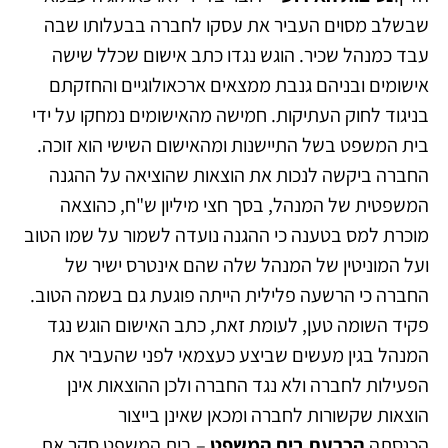
שבשלב מסוים העביר את עסקו לחברה בבעלותו שבה
עבד כמנהל שכיר. הוגש נגדו כתב אישום שכלל שישה
אישומים ובניהם גנבת ממצאים ארכאולוגיים והחזקתם
בניגוד לחוק העתיקות. חמישה מהאישומים נמחקו על ידי
בית המשפט בשל התיישנות ומהאישום השישי הוא זוכה.
החברה ביקשה לנכות את הוצאות שהוציאה על ההגנה
המשפטית של המנהל, בסך חצי מיליון ש"ח, כהוצאה
מוכרת למס בטענה כי ההגנה נועדה לשמור על שמו הטוב
ועל המוניטין של המנהל שלה שהם אינטרס ישיר של
החברה כי הרשעה פלילית הייתה פוגעת גם בשמה הטוב.
פקיד השומה טען, לעומת זאת, כתב האישום הוגש נגד
המנהל בגין מעשים שביצע כעצמאי לפני שהעביר את
הפעילות לחברה ולא נגד החברה ולכן ההוצאות אינן
הוצאות שקשורות לחברה ומכאן שאינן בייצור
הכנסתה.
הכרעת בית המשפט
– בית המשפט סקר את