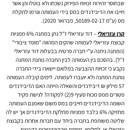
שבחוסר זהירות זכויות הפירוק נשכחו ולא בוטלו והן אשר
חייבו את הדיבידנדים במס בידי העמותה וגרמו לתקלת
מס (ע"מ 50189-02-17, פברואר 2020).
קרן עזריאלי
– דוד עזריאלי ז"ל נתן במתנה 6% ממניות
קבוצת עזריאלי לעמותה שהקים המהווה "מוסד ציבורי"
(המתנה ניתנה ע"י חברה פרטית בבעלות דוד עזריאלי
ז"ל). בהסכם בין העמותה לבין החברה נותנת המתנה
נקבע כי זכויות ההצבעה במלואם יישארו בידי החברה
נותנת המתנה ולא יועברו לעמותה. לימים קיבלה העמותה
57 מיליון ₪ דיבידנדים והשאלה הייתה האם הדיבידנדים
פטורים ממס מכוח סעיף 9(2) לפקודה? לגישת פקיד
השומה הדיבידנדים חייבים במס משום שאמנם העמותה
מחזיקה 6% בלבד ממניות מחלקת הדיבידנדים אך יש לה
שליטה משותפת בחברה ביחד עם חברות אחרות בקבוצת
עזריאלי או, לחלופין, מחמת שהדירקטורים בקבוצת