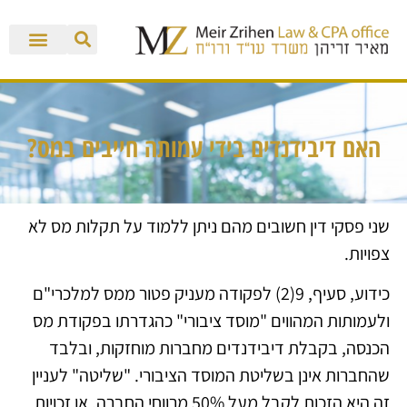
האם דיבידנדים בידי עמותה חייבים במס?
שני פסקי דין חשובים מהם ניתן ללמוד על תקלות מס לא
צפויות.
כידוע, סעיף, 9(2) לפקודה מעניק פטור ממס למלכרי"ם
ולעמותות המהווים "מוסד ציבורי" כהגדרתו בפקודת מס
הכנסה, בקבלת דיבידנדים מחברות מוחזקות, ובלבד
שהחברות אינן בשליטת המוסד הציבורי. "שליטה" לעניין
זה היא הזכות לקבל מעל 50% מרווחי החברה, או זכויות