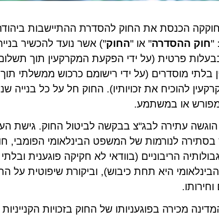
 בשנת 2017 חוקקה הכנסת את החוק להסדרת ההתיישבות ביהוד
חוק ההסדרה
" או "
החוק
") אשר נועד להכשיר בנייה
עלות פרטית (על ידי הפקעת המקרקעין תוך תשלום פ
 בלתי מוסדרים (על ידי רישומם כרכוש ממשלתי תוך
רקעין להוכיח את זכויותיו). החוק חל על כל בנייה ש
פורש או במשתמע.
הוגשה עתירה לבג"צ בבקשה לביטול החוק. גישת הע
 בסתירה לנורמות של המשפט הבינלאומי הפומבי, ח
בולותיה הריבוניים (בוודאי לא חקיקה פוגענית ובלתי
 הבינלאומי היא תחת כיבוש), וביקורת שיפוטית על הח
וחירותו.
דינה מכירה בפוגעניותו של החוק בזכויות הקנייניות