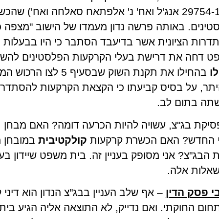
בירושלים (ת"א 29754-11-13 אנג'ל ואח' נ' אלפתאח סאלחה ו
ינים. באותה פרשה נדון מעמדו של הישוב "מצפה כ
דרות הציונית אשר בדיעבד הסתבר כי היו בבעלות 
פט דחה את דרישת בעלי הקרקעות הפלסטינים להש
לו
בהחילו את תקנת השוק שבסעיף 
יתר, על בסיס קביעתו כי הקצאת הקרקעות להסתדרות
תה בתום לב.
פסיקת בג"צ, עשויה להיות הכרעה דומה? האם מבחן 
י החדש? האם הכשרת קרקעות
קולקטיבית
במובחן 
הבג"צ? אני מסופק בעניין זה. בית משפט שיידון ב
שאלות אלה.
י פסק הדין
– אף שלב העניין בבג"צ הנדון הוא דיני ק
תחום החוקתי. ואם נדייק, לא התוצאה אליה הגיע ב