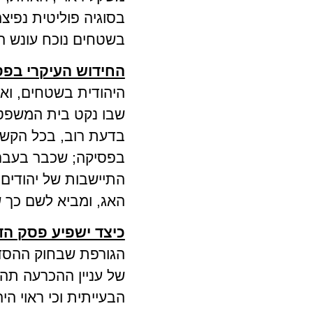
בסוגיה פוליטית נפיצ
בשטחים נוכח עונש המ
החידוש העיקרי בפס
היהודית בשטחים, ואף
שבו נקט בית המשפט 
בדעת רוב, בכל הקשור
בפסיקה; שכבר בעבר 
האג, ומביא לשם כך ש
כיצד ישפיע פסק הדי
הגורפת שבחוק ההסדר
של עניין ההכרעה תה
הבעייתית וכי ראוי הי