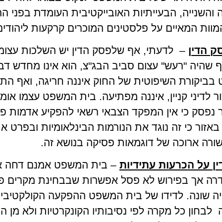
ה והשנייה, הבעייתיות האובייקטיבית העומדת בפני ה
וות המאיים על פלסטינים המוכרים קרקעות ליהודים
ק הדין
– לדעתי, אף שלפסק הדין יש השלכות עצומ
 שהיה "רעש" עצום סביב הבג"צ, הוא אינו מחדש דבר ב
בביקורת השיפוטית של החוק איננה חריגה, ואף התו
 לדיני קניין, איננה מפתיעה. בית המשפט עצמו אומ
נפסק כי אין המפקד הצבאי רשאי להפקיע אדמות פלס
ורה ארוכה של דוגמאות פסיקה בנושא זה.
ן על הכרעות עתידיות
– בית המשפט אמנם דחה 
ה אך בפירוש לא פסל אפשרות שבבחינת מקרים פרטני
יה שונה. לדידו של בית המשפט ההפקעה הקולקטיבי
ה לבחון כל מקרה לפי נסיבותיו הקונקרטיות ולא מן 