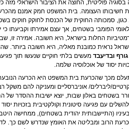
בסוגיה פוליטית, החוצה את הציבור הישראלי מזה כ
 חשיבותו העצומה. בית המשפט חמק אמנם מהכרעה
ת כגון, סמכותה החוקית של הכנסת לחוקק חוקים בשט
אומי הפומבי בשטחים, אך עצם אמירתו וקביעתו כי 
טיביות החלות בישראל, היא חשובה. אמירה זו, שבי
שראל נראית כמובנת מאליה, היא חשובה ביותר. שה
גורף ובדיעבד
מעשים בלתי חוקיים שנעשו תוך פגיע
ויות יסוד של אוכלוסיה שלמה.
התעלם מכך שהכרעת בית המשפט היא הכרעה הנובעת
רטיים/ליברלים/ אוניברסליים ומעניקה להם משקל ר
ר בשטחים באלון שבות, יוצא ישיבות ההסדר של החי
להשלים עם פגיעה סיטונית וקולקטיבית בזכויות יסוד
בעיניו (התיישבותית יהודית בשטחים), ממחישה הי
רעת הרוב ומבליטה את האומץ שנדרש לשם כך. לדעת