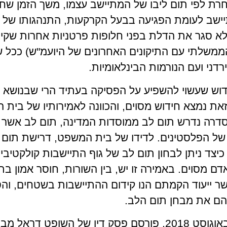
רת לפי תום ליבו של המתיישב עצמו, משך הזמן שחל
ישב לעומת הפגיעה בבעל הקרקעות, התנהגותו של ב
לא סגר את הדלת בפני חלופות פרטניות אחרות שקיי
ממשלתי עם התיקונים האחרונים של היועמ"ש) ככל 
רדני ועם הנורמות הבינלאומיות.
וש שעשוי להשפיע על הפסיקה בעתיד הרי שבנושא ה
זאת נמצא חידוש מסוים, והכוונה לאמירותיו של בי
דרה נדרש תום לב ממוסדות המדינה, תום לב אשר 
 של הפלסטינים. לדידו של בית המשפט, דרישת תום 
 כיצד ניתן לבחון תום לב של גוף התיישבות קולקטיב
ם מסוים. באמירה זו יש, בין השורות, חוסר אמון בת
ר ייעוד הקמתם הנו קידום ההתיישבות בשטחים, והס
הם את מבחן תום הלב.
יצוין כי טרום הבג"צ, באוגוסט 2018, פורסם פסק דין של הש