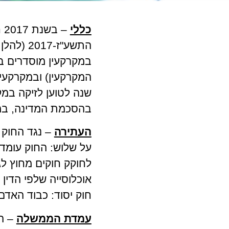
כללי
–
התשע"ז-2017 (להלן: "
במקרקעין מוסדרים בב
המקרקעין) ובמקרקעין
שנה לטוען לזיקה במק
בהסכמת המדינה, במ
העתירה
– נגד החוק 
על שלוש: החוק עומד
לחוקק חוקים מחוץ לג
אוכלוסייה שלפי הדין
חוק יסוד: כבוד האדם 
עמדת הממשלה
– המ