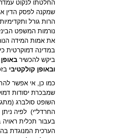
החלטתו לנקוט עמדה 
שמקנה לפסק הדין את
הרות גורל ותקדימיו
נורמות המשפט הבינל
את אמות המידה הנורמ
במדינה דמוקרטית כי
ביקש להכשיר
באופן 
ובאופן קולקטיבי
בזכ
כמו כן, אי אפשר ל
שמבכרת יסודות דמוק
השופט סולברג (מתגור
החרדל"י) לפיה ניתן 
בעבור תכלית ראויה 
הערכית המנוגדת בהכ