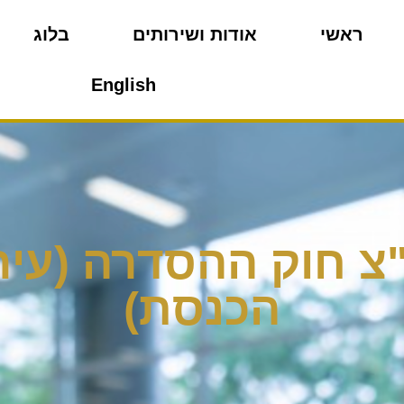
ראשי
אודות ושירותים
בלוג
English
ג"צ חוק ההסדרה (עיר
הכנסת)