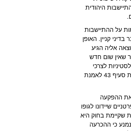
התיישבות היהודית
.
ות על ההתיישבות
דיני קניין. האופן
צאה אליה הגיע
ר שאין שום חדש
טיניות לצרכי
התיישבות של יהודים באזור כי זה נוגד את הנורמות הבינלאומיות ובפרט את סעיף 43 לאמנת
את ההפקעה
ים שיידונו לגופו
ת שקיימת בחוק היא
הנמנע כי ההכרעה