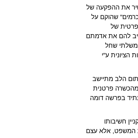
אח') שהכשיר את ההפקעה של
רמים" שהוקם על
פרטית של
יב להם את אדמתם
5 לצו הרכוש הממשלתי שחל
 הציונית ע"י
תום הלב מתיישב
מהכשרה פרטנית
עתיד בפרשה דומה
ניין חשיבותו
ית המשפט, אלא עצם