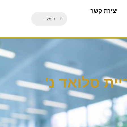
יצירת קשר
יית סלואד נ'